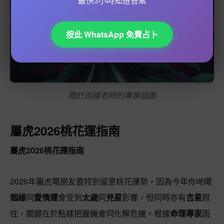
最快3小時知道答案
按此 WhatsApp 免費占卜
關於雨揚老師的專業插圖
屬虎2026桃花運指南
屬虎2026桃花運指南
2026年屬虎嘅朋友要特別留意桃花運勢，因為今年你哋嘅
姻緣
同
愛情運
會受到
太歲
同
兇星
影響，但同時亦有
吉星
照
住，關鍵在於點樣把握機會同化解危機。根據
命理專家
雨