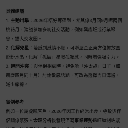
具體建議
1.
主動出擊
：2026年唔好等運到，尤其係3月同9月呢兩個
桃花月，建議參加多啲社交活動，例如興趣班或行業聚
會，擴大交友圈。
2.
化解兇星
：若感到感情不順，可喺屋企正東方位擺放圓
形粉水晶，化解「孤辰」星嘅孤獨感，同時增強吸引力。
3.
避開沖突
：與伴侶相處時，避免喺「沖太歲」日子（如
農曆四月同十月）討論敏感話題，可改為選擇吉日溝通，
減少摩擦。
實例參考
例如一位屬虎嘅客戶，2026年因工作經常出差，導致與伴
侶關係緊張。
命理分析
後發現佢嘅
事業運勢
過旺壓制咗感