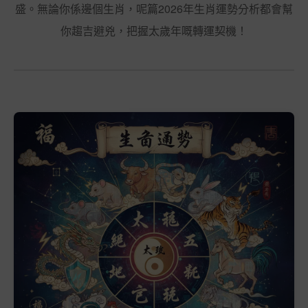
盛。無論你係邊個生肖，呢篇2026年生肖運勢分析都會幫
你趨吉避兇，把握太歲年嘅轉運契機！