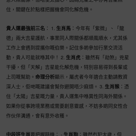
住，關鍵在於點樣把握機會同化解危機。
貴人運最強前三名
： 1.
生肖馬
：今年有「紫微」、「龍
德」兩大吉星護航，事業同人際關係都順風順水，尤其係
工作上會遇到提攜你嘅伯樂。記住多啲參加行業交流活
動，貴人可能就喺其中！ 2.
生肖虎
：雖然有「劫煞」兇星
干擾，但「天解」吉星能化解危機，特別容易得到長輩或
上司嘅幫助。
命理分析
顯示，屬虎者今年適合主動請教資
深人士，佢哋嘅建議會幫你避開唔少麻煩。 3.
生肖猴
：憑
住「太陽」吉星嘅力量，貴人運集中喺異性同海外關係。
如果你從事跨境業務或需要創意靈感，不妨多啲同女性合
作伙伴溝通，會有意外收穫。
中段班生肖
要把握時機： -
生肖狗
：雖然冇犯太歲，但