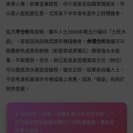
來貴人運，如果從事銷售、中介或者自由職業嘅朋友，可
以靠人脈拓展生意，尤其係下半年會有意外之財嘅機會。
從
八字分析
角度睇，屬牛人士2026年嘅五行偏向「土旺木
弱」，容易因為固執而錯失賺錢機會。
命理分析
建議可以
佩戴綠色或黑色飾物（如翡翠或黑曜石）嚟增強木水能
量，平衡運勢。另外，辦公室或家居嘅東南方位（財位）
可以擺放流水擺設或植物，催旺正財。如果係自僱人士，
不妨考慮拓展海外市場或線上業務，因為「福星」有利於
跨界發展。
📊 8000字 × 25頁 × 涵蓋未來10年流年分析 = ？
這可能是我見過最完整的八字命書服務。重點是：
不準可退款！