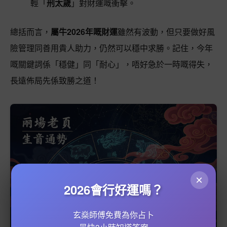
輕「
刑太歲
」對財運嘅衝擊。
總括而言，
屬牛2026年嘅財運
雖然有波動，但只要做好風
險管理同善用貴人助力，仍然可以穩中求勝。記住，今年
嘅關鍵詞係「穩健」同「耐心」，唔好急於一時嘅得失，
長遠佈局先係致勝之道！
×
2026會行好運嗎？
玄燊師傅免費為你占卜