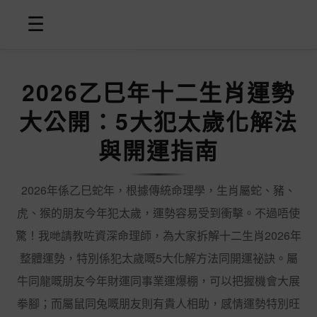
☰
2026乙巳年十二生肖運勢
大公開：5大犯太歲化解法
與開運指南
2026年係乙巳蛇年，根據傳統命理學，生肖屬蛇、豬、
虎、猴的朋友今年犯太歲，運勢容易受到衝擊。不過唔使
驚！我哋請教咗資深命理師，為大家拆解十二生肖2026年
整體運勢，特別係犯太歲嘅5大化解方法同開運祕訣。屬
牛同龍嘅朋友今年財運同事業運爆棚，可以把握機會大展
拳腳；而屬鼠同兔嘅朋友則有貴人相助，感情運勢特別旺