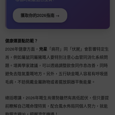
獲取你的2026指南 →
健康運要點防範？
2026年健康方面，
兇星
「病符」同「伏屍」會影響特定生
肖，例如屬鼠同屬豬嘅人要特別注意心血管同消化系統問
題。堪輿學家建議，可以透過調整飲食同作息改善，同時
避免去陰氣重嘅地方。另外，五行缺金嘅人容易有呼吸道
毛病，不妨佩戴金屬飾物或者擺放銅器平衡能量。
總括嚟講，2026年嘅生肖運勢雖然有高低起伏，但只要提
前瞭解自己嘅命理特質，配合風水佈局同個人努力，就能
夠趨吉避凶，把握流年機遇！