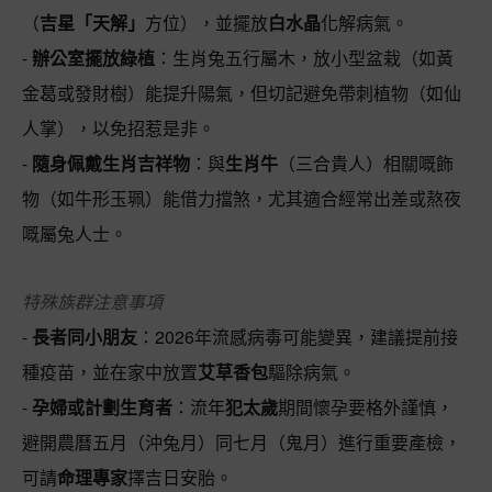
（
吉星「天解」
方位），並擺放
白水晶
化解病氣。
-
辦公室擺放綠植
：生肖兔五行屬木，放小型盆栽（如黃
金葛或發財樹）能提升陽氣，但切記避免帶刺植物（如仙
人掌），以免招惹是非。
-
隨身佩戴生肖吉祥物
：與
生肖牛
（三合貴人）相關嘅飾
物（如牛形玉珮）能借力擋煞，尤其適合經常出差或熬夜
嘅屬兔人士。
特殊族群注意事項
-
長者同小朋友
：2026年流感病毒可能變異，建議提前接
種疫苗，並在家中放置
艾草香包
驅除病氣。
-
孕婦或計劃生育者
：流年
犯太歲
期間懷孕要格外謹慎，
避開農曆五月（沖兔月）同七月（鬼月）進行重要產檢，
可請
命理專家
擇吉日安胎。