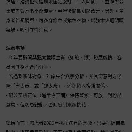
情運，建議佢每逢週末固定安排「二人時間」，並喺辦公
桌放置紫水晶平衡能量，半年後關係明顯改善。另外，單
身者若想脫單，可多穿綠色或紫色衣物，增強木火通明嘅
氣場，吸引異性注意。
注意事項
- 今年要避開與
犯太歲
嘅生肖（如蛇、猴）發展感情，容
易因性格不合而分手。
- 若遇到曖昧對象，建議先合
八字分析
，尤其留意對方係
咪「害太歲」或「破太歲」，避免捲入複雜關係。
- 辦公室桃花位（通常係正南）保持整潔，可放一對粉晶
鴛鴦，但切忌雜亂，否則會引來爛桃花。
總括而言，屬虎者2026年桃花運有危有機，只要把握
吉星