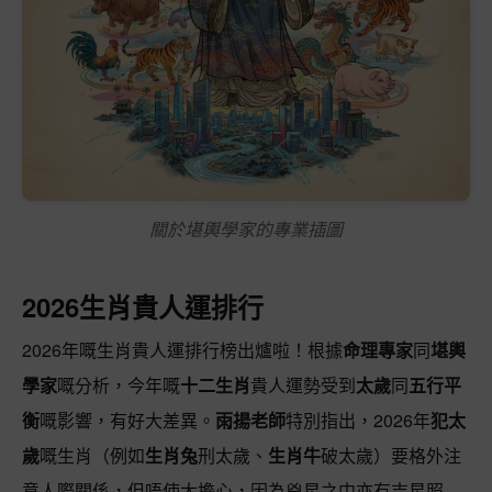
關於堪輿學家的專業插圖
2026生肖貴人運排行
2026年嘅生肖貴人運排行榜出爐啦！根據
命理專家
同
堪輿
學家
嘅分析，今年嘅
十二生肖
貴人運勢受到
太歲
同
五行平
衡
嘅影響，有好大差異。
雨揚老師
特別指出，2026年
犯太
歲
嘅生肖（例如
生肖兔
刑太歲、
生肖牛
破太歲）要格外注
意人際關係，但唔使太擔心，因為兇星之中亦有吉星照