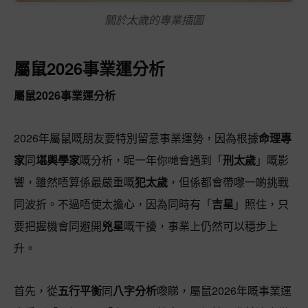
關於太歲的專業插圖
屬鼠2026事業運分析
屬鼠2026事業運分析
2026年屬鼠嘅朋友要特別留意事業運勢，因為根據
命理專
家
同
堪輿學家
嘅分析，呢一年你哋會遇到「
刑太歲
」嘅影
響，雖然唔算係最嚴重嘅
犯太歲
，但係都會帶嚟一啲挑戰
同波折。不過唔使太擔心，因為同時有「
吉星
」照住，只
要把握機會同避開
兇星
嘅干擾，事業上仍然可以穩步上
升。
首先，從
五行平衡
同
八字分析
嚟睇，屬鼠2026年嘅事業運