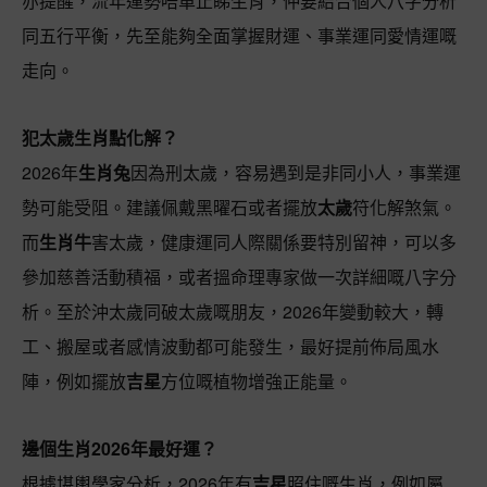
亦提醒，流年運勢唔單止睇生肖，仲要結合個人八字分析
同五行平衡，先至能夠全面掌握財運、事業運同愛情運嘅
走向。
犯太歲生肖點化解？
2026年
生肖兔
因為刑太歲，容易遇到是非同小人，事業運
勢可能受阻。建議佩戴黑曜石或者擺放
太歲
符化解煞氣。
而
生肖牛
害太歲，健康運同人際關係要特別留神，可以多
參加慈善活動積福，或者搵命理專家做一次詳細嘅八字分
析。至於沖太歲同破太歲嘅朋友，2026年變動較大，轉
工、搬屋或者感情波動都可能發生，最好提前佈局風水
陣，例如擺放
吉星
方位嘅植物增強正能量。
邊個生肖2026年最好運？
根據堪輿學家分析，2026年有
吉星
照住嘅生肖，例如屬