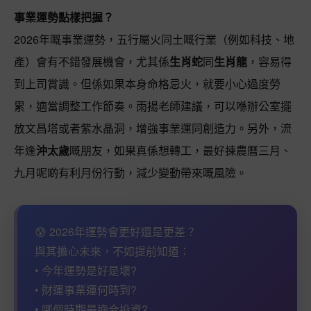
事業運勢點樣把握？
2026年嘅事業運勢，五行屬火同土嘅行業（例如科技、地
產）會有不錯發展機會，尤其係
生肖蛇
同
生肖龍
，容易得
到上司賞識。但係如果本身命格忌火，就要小心過度勞
累，適當調整工作節奏。雨揚老師建議，可以喺辦公室擺
放文昌塔或者紫水晶洞，增強事業運同創造力。另外，流
年逢
沖太歲
嘅朋友，如果真係想轉工，最好揀農曆三月、
九月呢啲有利月份行動，減少變動帶來嘅風險。
😰 2026年運勢會更好還是更差？
與其擔心未來，不如提前知道：
• 今年運勢是好是壞?
• 財運事業運何時到?
• 哪個時期最適合投資?