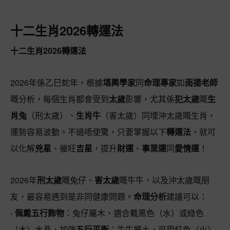
十二生肖2026轉運法
十二生肖2026轉運法
2026年係乙巳蛇年，根據
堪輿學家
同
命理專家
如
雨揚老師
嘅分析，每個生肖都會受到
太歲
影響，尤其係
犯太歲
嘅
生
肖兔
（刑太歲）、
生肖牛
（害太歲）同埋沖太歲嘅生肖，
運勢容易波動。不過唔使驚，只要掌握以下
轉運法
，就可
以化解
兇星
、催旺
吉星
，提升
財運
、
事業運
同
愛情運
！
2026年
刑太歲
嘅兔仔、
害太歲
嘅牛牛，以及沖太歲嘅朋
友，最容易遇到是非同健康問題。
命理分析
建議可以：
-
佩戴五行飾物
：兔仔屬木，適合戴黑色（水）或綠色
（木）水晶，加強
五行平衡
；牛牛屬土，可用紅色（火）