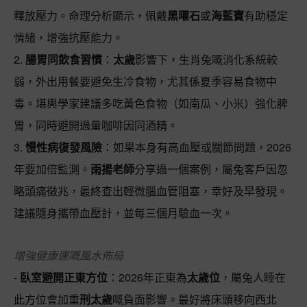
釋放壓力。命理分析顯示，佩戴
黑曜石
或
海藍寶
有助穩定
情緒，增強抗壓能力。
2.
腸胃同飲食習慣
：
太歲
影響下，生肖兔嘅消化系統較
弱，外出用餐要避免生冷食物，尤其係夏季容易食物中
毒。堪輿學家建議多吃黃色食物（如南瓜、小米）強化脾
胃，同時避開過量咖啡因同酒精。
3.
慢性病復發風險
：如果本身有高血壓或關節問題，2026
年要加倍監測。
雨揚老師
分享過一個案例，屬兔客戶因忽
略頭痛徵兆，最終查出輕微腦血管阻塞，幸好及早發現。
建議隨身攜帶血壓計，並每三個月驗血一次。
增強健康運嘅風水佈局
-
臥室避開正東方位
：2026年正東為
太歲位
，屬兔人睡在
此方位會加重
刑太歲
嘅負面影響。最好將床頭移向西北