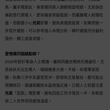
馬、屬羊嘅朋友，事業運同貴人運都相當唔錯，尤其係從
事創意行業嘅人，更有機會突破瓶頸。而屬雞嘅人財運旺
盛，但都要小心
兇星
影響，避免高風險投資。如果想進一
步提升運勢，可以參考個人命理分析，睇吓邊個月份最利
簽約、轉工或者求婚。
愛情運同姻緣點睇？
2026年對於單身人士嚟講，屬狗同屬虎嘅桃花運最旺，尤
其係秋天出生嘅人，姻緣機會大增。不過，命理專家提
醒，如果八字中夫妻宮受沖，即使有吉星幫扶，都可能出
現爛桃花，建議佩戴粉水晶增強正緣。已婚人士就要注意
兇星
「孤辰」嘅影響，避免因為工作冷落另一半，多啲安
排二人世界保持感情溫度。