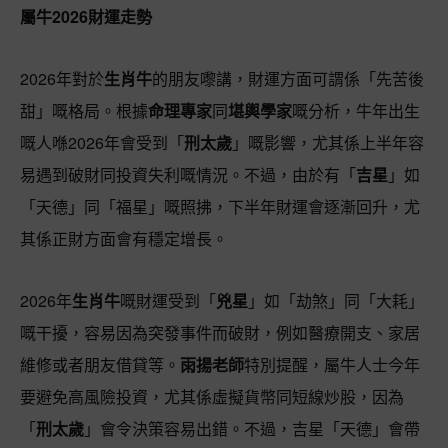
屬牛2026財運走勢
2026年對於
生肖牛
的朋友嚟講，財運方面可謂係「先苦後
甜」嘅格局。根據
命理專家
同
堪輿學家
嘅分析，牛年出生
嘅人喺2026年會受到「
刑太歲
」嘅影響，尤其係上半年容
易遇到破財同投資失利嘅情況。不過，由於有「
吉星
」如
「天德」同「福星」嘅照拂，下半年財運會逐漸回升，尤
其係正財方面會有穩定增長。
2026年
生肖牛
嘅財運受到「
兇星
」如「劫煞」同「大耗」
嘅干擾，容易因為突發事件而破財，例如醫療開支、家居
維修或者朋友借貸等。
雨揚老師
特別提醒，屬牛人士今年
要避免高風險投資，尤其係虛擬貨幣同短線炒股，因為
「
刑太歲
」會令決策容易出錯。不過，吉星「天德」會帶