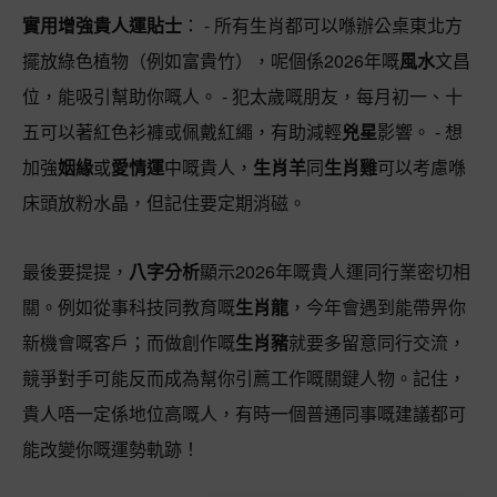
實用增強貴人運貼士
： - 所有生肖都可以喺辦公桌東北方
擺放綠色植物（例如富貴竹），呢個係2026年嘅
風水
文昌
位，能吸引幫助你嘅人。 - 犯太歲嘅朋友，每月初一、十
五可以著紅色衫褲或佩戴紅繩，有助減輕
兇星
影響。 - 想
加強
姻緣
或
愛情運
中嘅貴人，
生肖羊
同
生肖雞
可以考慮喺
床頭放粉水晶，但記住要定期消磁。
最後要提提，
八字分析
顯示2026年嘅貴人運同行業密切相
關。例如從事科技同教育嘅
生肖龍
，今年會遇到能帶畀你
新機會嘅客戶；而做創作嘅
生肖豬
就要多留意同行交流，
競爭對手可能反而成為幫你引薦工作嘅關鍵人物。記住，
貴人唔一定係地位高嘅人，有時一個普通同事嘅建議都可
能改變你嘅運勢軌跡！