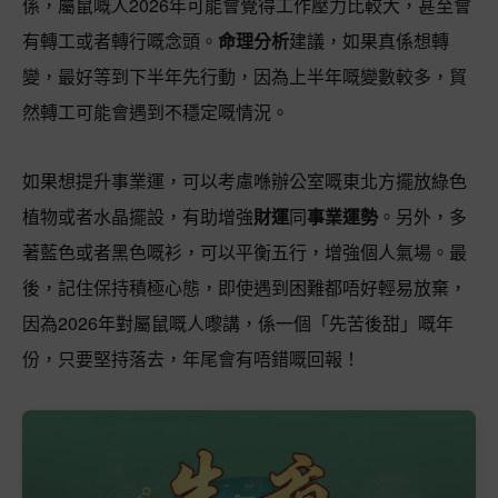
係，屬鼠嘅人2026年可能會覺得工作壓力比較大，甚至會
有轉工或者轉行嘅念頭。
命理分析
建議，如果真係想轉
變，最好等到下半年先行動，因為上半年嘅變數較多，貿
然轉工可能會遇到不穩定嘅情況。
如果想提升事業運，可以考慮喺辦公室嘅東北方擺放綠色
植物或者水晶擺設，有助增強
財運
同
事業運勢
。另外，多
著藍色或者黑色嘅衫，可以平衡五行，增強個人氣場。最
後，記住保持積極心態，即使遇到困難都唔好輕易放棄，
因為2026年對屬鼠嘅人嚟講，係一個「先苦後甜」嘅年
份，只要堅持落去，年尾會有唔錯嘅回報！