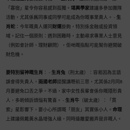
「寡宿」星令你容易感到孤獨。
堪輿學家
建議多參加團隊
活動，尤其係舊同事或同學可能成為你嘅事業貴人。 -
生
肖蛇
：今年嘅貴人運同
財運
掛鉤，特別係金融或投資領
域。記住一個原則：遇到困難時，主動尋求專業人士意見
（例如會計師、理財顧問），佢哋嘅指點可能幫你避開破
財危機。
要特別留神嘅生肖
： -
生肖兔
（刑太歲）：容易因為言語
誤會得失貴人，
雨揚老師
提醒講嘢前三思，尤其係2月同8
月要避免口舌之爭。不過，家中女性長輩會係你嘅隱形貴
人，多啲傾訴煩惱有驚喜。 -
生肖牛
（破太歲）：「貫
索」星影響下，要小心所謂嘅「朋友」其實係小人。
命理
上建議佩戴黃水晶增強人緣，同時遠離愛搬弄是非嘅人。