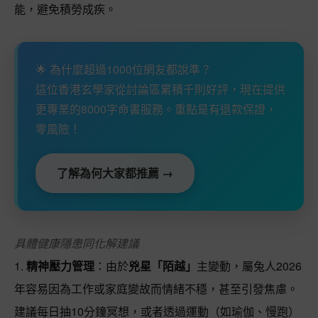
能，避免積勞成疾。
🌟 為什麼超過1000位網友都說準？
這位香港玄學家從討論區累積千則好評，現在提供
更專業的8000字命書服務。重點是有退款保證，
零風險！
了解為何大家都推薦 →
具體健康隱患同化解建議
1.
精神壓力管理
：由於
兇星「陌越」
主變動，屬兔人2026
年容易因為工作或家庭變故而情緒不穩，甚至引發焦慮。
建議每日抽10分鐘冥想，或者透過運動（如瑜伽、慢跑）