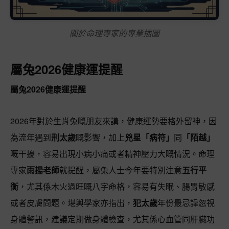
關於命理專家的專業插圖
屬兔2026健康運提醒
屬兔2026健康運提醒
2026年對於生肖兔嘅朋友來講，健康運勢要格外留神，因
為流年遇到
刑太歲
嘅影響，加上
兇星「病符」
同
「陌越」
嘅干擾，容易出現小病小痛或者精神壓力大嘅情況。命理
專家
雨揚老師
就提醒，屬兔人士今年要特別注意
五行平
衡
，尤其係木火過旺嘅八字命格，容易有失眠、腸胃敏感
或者皮膚問題。堪輿學家亦指出，
犯太歲
年份最忌諱忽視
身體警訊，建議定期做身體檢查，尤其係心血管同肝臟功