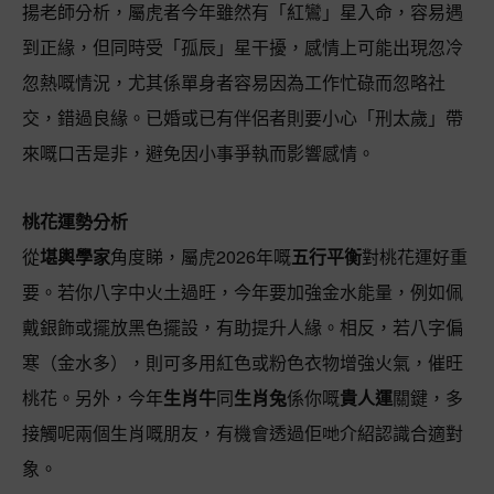
揚老師分析，屬虎者今年雖然有「紅鸞」星入命，容易遇
到正緣，但同時受「孤辰」星干擾，感情上可能出現忽冷
忽熱嘅情況，尤其係單身者容易因為工作忙碌而忽略社
交，錯過良緣。已婚或已有伴侶者則要小心「刑太歲」帶
來嘅口舌是非，避免因小事爭執而影響感情。
桃花運勢分析
從
堪輿學家
角度睇，屬虎2026年嘅
五行平衡
對桃花運好重
要。若你八字中火土過旺，今年要加強金水能量，例如佩
戴銀飾或擺放黑色擺設，有助提升人緣。相反，若八字偏
寒（金水多），則可多用紅色或粉色衣物增強火氣，催旺
桃花。另外，今年
生肖牛
同
生肖兔
係你嘅
貴人運
關鍵，多
接觸呢兩個生肖嘅朋友，有機會透過佢哋介紹認識合適對
象。