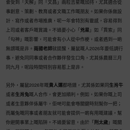
會受到「天解」同「文昌」兩粒吉星嘅加持，尤其適合從
事創意、策劃、教育或者文職工作嘅朋友。如果你係做設
計、寫作或者市場推廣，呢一年會特別有靈感，容易得到
上司或者客戶嘅賞識。不過要小心「
兇星
」如「貫索」同
「勾神」嘅影響，可能會有小人從中作梗，或者遇到一啲
無謂嘅是非。
雨揚老師
就提醒，屬鼠嘅人2026年要低調行
事，避免同同事或者合作夥伴發生口角，尤其係農曆三月
同九月，呢段時間特別容易惹上是非。
另外，屬鼠2026年嘅
貴人運
都唔錯，尤其係如果同
生肖牛
或者
生肖兔
嘅人合作，會更加順利。例如，如果你嘅上司
或者生意夥伴係屬牛，佢哋可能會喺關鍵時刻幫你一把；
而屬兔嘅同事或者朋友就可能會提供一啲有用嘅建議，幫
你避開事業上嘅陷阱。不過要留意，由於「
刑太歲
」嘅關