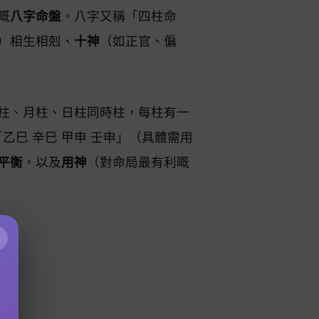
嘅
八字命盤
。八字又稱「四柱命
）相生相剋、
十神
（如正官、偏
柱、月柱、日柱同時柱，每柱有一
乙巳 辛巳 甲申 壬申」（具體需用
平衡
，以及
用神
（對命局最有利嘅
×