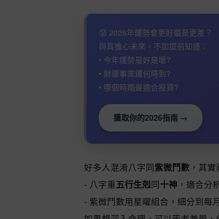
😰 2026年運勢會更好還是更差？
與其擔心未來，不如提前知道：
• 今年運勢是好是壞?
• 財運事業運何時到?
• 哪個時期最適合投資?
獲取你的2026指南 →
好多人混淆八字同
紫微鬥數
，其實
- 八字重
五行生剋
同
十神
，適合分
- 紫微鬥數用星曜組合，細分到每
如果想深入命理，可以兩者兼學，