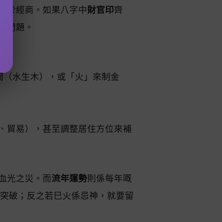
利於經商。如果八字中
財官印
齊
出問題。
關（水生木），或「火」來制金
、貿易），甚至調整居住方位來補
血光之災。而
流年運勢
則係每年嘅
突破；反之若巳火係忌神，就要留