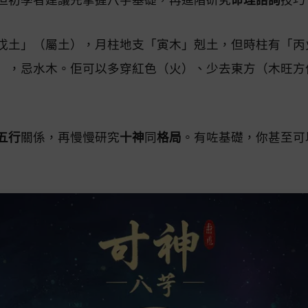
戊土」（屬土），月柱地支「寅木」剋土，但時柱有「丙
），忌水木。佢可以多穿紅色（火）、少去東方（木旺方
五行
關係，再慢慢研究
十神
同
格局
。有咗基礎，你甚至可