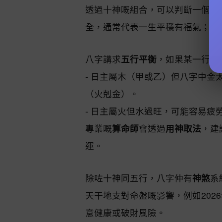
透過十神嘅組合，可以判斷一個人
全，通常代表一生平穩有福氣；若
八字講求
五行平衡
，如果某一行過
- 日主屬木（甲或乙）但八字中
（火剋金）。
- 日主屬火但水過旺，可能容易疲
專業嘅
算命師
會透過
用神取法
，建
運。
除咗十神同五行，八字仲有
神煞
系
天干地支對命盤嘅影響，例如202
意健康或破財風險。