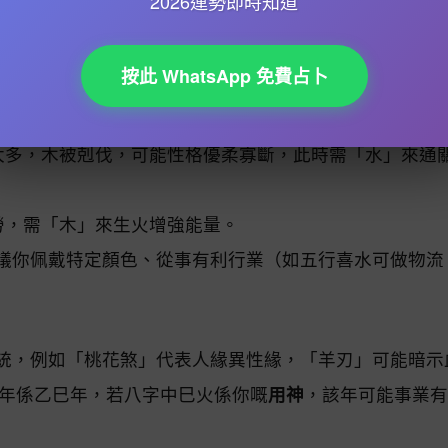
2026運勢即時知道
嘅
格局
高低，例如「正官格」適合公職，「食神生財格」
五行
嚴重失衡（如缺火或水過旺），則可能健康或情緒易
按此 WhatsApp 免費占卜
強或過弱，都會影響運程。例如：
金太多，木被剋伐，可能性格優柔寡斷，此時需「水」來通
勞，需「木」來生火增強能量。
議你佩戴特定顏色、從事有利行業（如五行喜水可做物流
統，例如「桃花煞」代表人緣異性緣，「羊刃」可能暗示
6年係乙巳年，若八字中巳火係你嘅
用神
，該年可能事業有