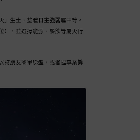
火」生土，整體
日主強弱
屬中等。
位），並選擇能源、餐飲等屬火行
以幫朋友簡單睇盤，或者揾專業
算