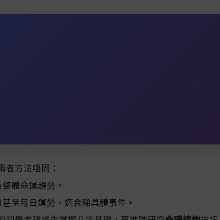
兩者方法唔同：
析整體命運趨勢。
月甚至每日運勢，適合睇具體事件。
但初學者建議先掌握八字基礎，再進階研究
命理諮詢
技巧