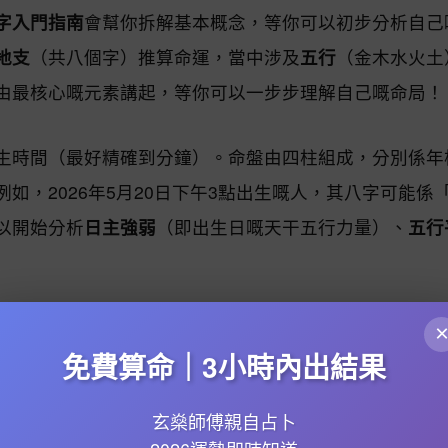
字入門指南
會幫你拆解基本概念，等你可以初步分析自己
地支
（共八個字）推算命運，當中涉及
五行
（金木水火土
由最核心嘅元素講起，等你可以一步步理解自己嘅命局！
生時間（最好精確到分鐘）。命盤由四柱組成，分別係年
如，2026年5月20日下午3點出生嘅人，其八字可能係「
以開始分析
日主強弱
（即出生日嘅天干五行力量）、
五行
嘅人際關係同人生領域。例如：
免費算命｜3小時內出結果
玄燊師傅親自占卜