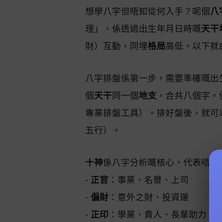
想學八字但唔知從何入手？呢個
八
理」，係透過出生年月日時嘅
天干
財）互動，同埋
格局
高低。以下就
八字排盤係第一步，需要準確嘅出
個
天干
同一個
地支
，合共八個字。例
專業排盤工具）。排好盤後，就可
五行）。
十神
係八字分析嘅核心，代表唔同
-
正官
：事業、名譽、上司
-
偏財
：意外之財、投資運
-
正印
：學業、貴人、長輩助力