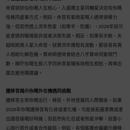
命宮就好似你嘅人生核心，入面嘅主星同輔星決定咗你嘅
性格同處事方式。例如，命宮有紫微星嘅人通常領導力
強，但若然遇上流年煞星（如擎羊、陀羅），2026年就可
能會遇到職場是非或者決策失誤。相反，如果有天魁、天
鉞呢啲貴人星入命宮，就算流年運程有波動，都容易有貴
人相助化解危機。算命師通常會結合八字算命同紫微鬥
數，睇吓你嘅生辰八字同命宮星曜係咪相生相剋，再俾出
趨吉避兇嘅建議。
遷移宮揭示你嘅外在機遇同挑戰
遷移宮主宰你嘅出行、移民、外地發展同人際關係。如果
2026年你嘅遷移宮有化祿或者化權，可能係拓展業務或者
出國發展嘅好時機；但若然有化忌或者煞星沖擊，就要小
心旅行意外或者合作破局。例如，有個客嘅命盤顯示遷移