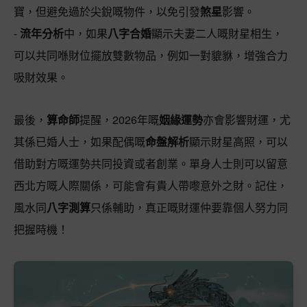
寶，但避免過於尖銳嘅物件，以免引發
煞星
影響。
-
流年分析
中，如果
八字合婚
顯示夫妻二人嘅財星相生，
可以共同喺財位擺放雙數物品，例如一對貔貅，增強合力
吸財效果。
最後，
算命師
提醒，2026年嘅
姻緣運勢
亦會影響財運，尤
其係已婚人士，如果配偶嘅
命盤解析
顯示財星高照，可以
借助對方嘅運勢共同投資或者創業。單身人士則可以留意
西北方嘅人際關係，可能會有貴人帶嚟意外之財。記住，
風水同
八字測算
只係輔助，真正嘅財運仲要靠個人努力同
把握時機！