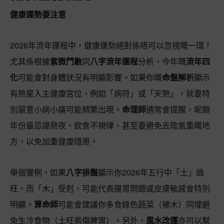
健康運勢要注意
2026年流年運程中，健康運勢絕對係唔可以忽視嘅一環！
尤其係根據
紫微鬥數
同
八字流年運程
分析，今年嘅
流年四
化
可能會對身體狀況有明顯影響。如果你嘅
命盤解析
顯示
有煞星入主健康宮位，例如「病符」或「天煞」，就要特
別留意小病小痛可能頻繁出現。
命理師
通常會提醒，呢類
年份最忌諱熬夜、飲食不規律，甚至要避免去陰氣重嘅地
方，以免加重健康隱患。
舉個實例，如果
八字排盤
顯示你2026年五行中「土」過
旺，而「木」受剋，可能代表腸胃問題或皮膚敏感會特別
明顯。
算命師
可能會建議你多食綠色蔬菜（補木）同埋避
免生冷食物（土旺易傷脾胃）。另外，
風水改運
亦可以幫