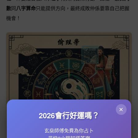
數
同
八字算命
只能提供方向，最終成敗仲係要靠自己把握
機會！
×
2026會行好運嗎？
玄燊師傅免費為你占卜