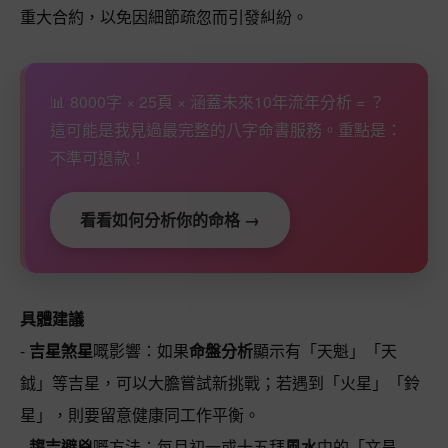
重大合約，以免因細節疏忽而引發糾紛。
📊 8000字 × 25頁 × 涵蓋未來10年流年分析 = ？
這可能是我見過最完整的八字命書服務。重點是：
不準可退款！
看看如何分析你的命格 →
具體建議
-
吉星煞星
嘅影響：如果
命盤分析
顯示有「天魁」「天
鉞」等吉星，可以大膽嘗試新挑戰；若遇到「火星」「鈴
星」，則要留意健康同工作平衡。
-
趨吉避兇
嘅方法：每月初一或十五拜
風水
中的「文昌