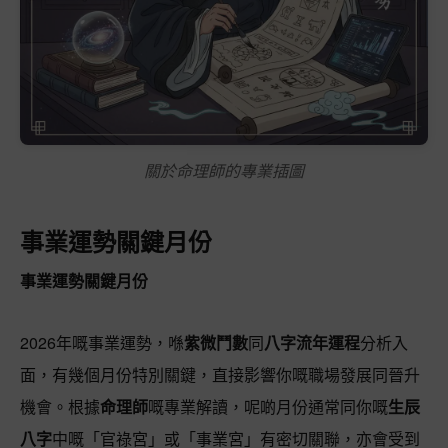
關於命理師的專業插圖
事業運勢關鍵月份
事業運勢關鍵月份
2026年嘅事業運勢，喺
紫微鬥數
同
八字流年運程
分析入
面，有幾個月份特別關鍵，直接影響你嘅職場發展同晉升
機會。根據
命理師
嘅專業解讀，呢啲月份通常同你嘅
生辰
八字
中嘅「官祿宮」或「事業宮」有密切關聯，亦會受到