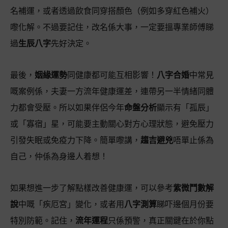
名補運，或者透過飲食同穿搭顏色（例如多穿紅色補火）
嚟化解。不過要記住，改名係大事，一定要搵專業師傅睇
過
生辰八字
先好決定。
最後，
姻緣運勢
同健康都可能互相影響！
八字合婚
中常見
嘅案例係，夫妻一方流年健康運差，連帶另一半情緒同體
力都會受壓。所以如果伴侶今年
命盤分析
顯示有「孤辰」
或「寡宿」星，可能要主動關心對方心理狀態，避免壓力
引發失眠或免疫力下降。簡單嚟講，
趨吉避兇
唔單止係為
自己，仲係為身邊人着想！
如果想進一步了解點樣改善健康運，可以參考
紫微鬥數解
說
中嘅「疾厄宮」變化，或者用
八字測算
睇吓邊個月份要
特別防範。記住，
流年運程
只係預警，真正關鍵在於你點