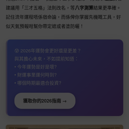
建議用「三才五格」法則改名，等
八字測算
結果更準確。
記住流年運程唔係宿命論，而係俾你掌握先機嘅工具，好
似天氣預報咁幫你帶定遮或者塗防曬！
😰 2026年運勢會更好還是更差？
與其擔心未來，不如提前知道：
• 今年運勢是好是壞?
• 財運事業運何時到?
• 哪個時期最適合投資?
獲取你的2026指南 →