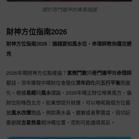
關於奇門遁甲的專業插圖
財神方位指南2026
財神方位指南2026：搵錢要知風水位，命理師教你趨吉避
兇
2026年嘅財神方位點樣搵？
紫微鬥數
同
奇門遁甲
嘅
命理師
都話，流年運程中嘅財位會隨住
流年四化
同
五行平衡
而變
化。根據
易經
同
風水
理論，2026年嘅正財位喺東南方，偏
財位則喺西北方。如果想提升財運，可以喺呢兩個方位擺
放
風水改運
物品，例如黃水晶、貔貅或者聚寶盆，但切記
要避開
吉星煞星
相沖嘅位置，否則可能適得其反。