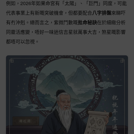
例如，2026年如果命宮有「太陽」、「巨門」同度，可能
代表事業上有新嘅突破機會，但都要配合
八字排盤
來睇吓
有冇沖剋。總而言之，紫微鬥數嘅
批命秘訣
在於細緻分析
同靈活應變，唔好一味迷信吉星就萬事大吉，煞星嘅影響
都唔可以忽視。