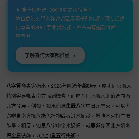
🌟 為什麼超過1000位網友都說準？
這位香港玄學家從討論區累積千則好評，現在提供
更專業的8000字命書服務。重點是有退款保證，
零風險！
了解為何大家都推薦 →
八字算命
專家指出，2026年嘅
流年盤
顯示，屬木同火嘅人
特別容易喺東南方搵到機會，而屬金同水嘅人則適合向西
北方發展。例如，如果你嘅
生辰八字
中日元屬火，可以考
慮喺東南方擺放綠色植物或者流水擺設，增強木火相生嘅
能量。相反，如果八字中金水過旺，就要避免西北方過多
嘅金屬裝飾，以免加重
五行失衡
。