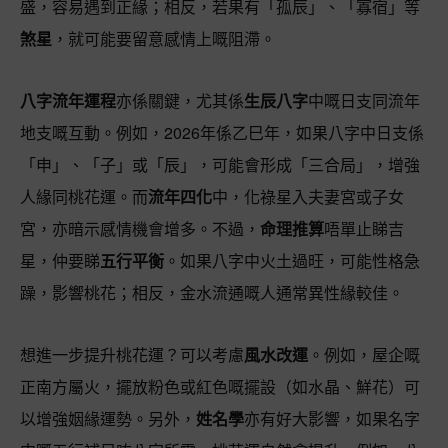
盛，容易遇到正緣；相反，若果有「孤辰」、「寡宿」等
煞星
，就可能要留意感情上嘅阻滯。
八字流年運程
亦係關鍵，尤其係
生辰八字
中嘅日支同流年
地支嘅互動。例如，2026年係乙巳年，如果八字中日支係
「申」、「子」或「辰」，可能會形成「三合局」，增強
人緣同桃花運。而
流年四化
中，化祿星入夫妻宮或子女
宮，亦暗示感情機會增多。不過，
命理推算
唔單止睇吉
星，仲要睇
五行平衡
。如果八字中火土過旺，可能性格急
躁，影響桃花；相反，金水流通嘅人通常異性緣較佳。
想進一步提升桃花運？可以考慮
風水改運
。例如，屋企嘅
正南方屬火，擺放粉色或紅色嘅擺設（如水晶、鮮花）可
以增強姻緣運勢。另外，
姓名學
亦有好大影響，如果名字