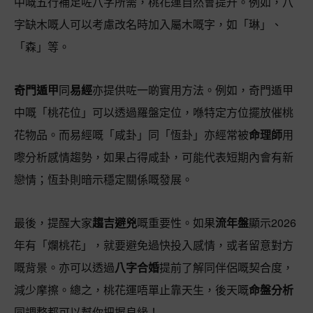
中嘅五行補足咗八字所需，桃花運自然會提升。例如，八
字缺木嘅人可以考慮改名時加入屬木嘅字，如「琳」、
「森」等。
奇門遁甲
同
易經
亦提供咗一啲實用方法。例如，奇門遁甲
中嘅「桃花位」可以透過羅盤定位，喺特定方位擺放催桃
花物品。而易經嘅「咸卦」同「恆卦」亦經常被
命理師
用
嚟分析感情趨勢，如果占得咸卦，可能代表短期內會有新
戀情；恆卦則暗示穩定關係嘅發展。
最後，提醒大家
趨吉避兇
嘅重要性。如果
流年盤
顯示2026
年有「爛桃花」，就要避免過快投入感情，或者留意對方
嘅背景。亦可以透過
八字合婚
提前了解同伴侶嘅契合度，
減少摩擦。總之，桃花運唔單止靠天生，後天嘅
命盤分析
同調整都可以幫你把握良緣！