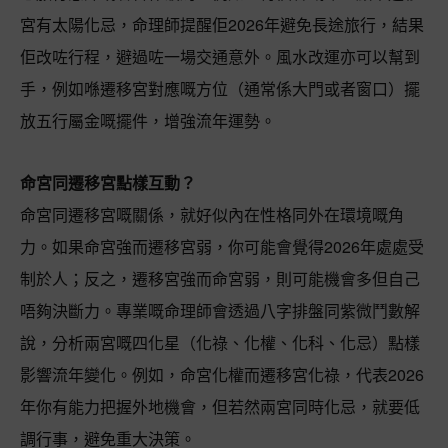
宮有太陽化忌，命理師提醒佢2026年避免長途旅行，結果
佢改咗行程，避過咗一場交通意外。風水改運亦可以幫到
手，例如喺遷移宮對應嘅方位（通常係大門或者窗口）擺
放五行屬金嘅擺件，增強流年運勢。
命宮同遷移宮點樣互動？
命宮同遷移宮嘅關係，就好似內在性格同外在環境嘅角
力。如果命宮強而遷移宮弱，你可能會覺得2026年處處受
制於人；反之，遷移宮強而命宮弱，則可能機會多但自己
唔夠決斷力。專業嘅命理師會透過八字排盤同紫微鬥數解
說，分析兩宮嘅四化星（化祿、化權、化科、化忌）點樣
影響流年變化。例如，命宮化權而遷移宮化祿，代表2026
年你有能力把握外地機會，但若然兩宮同時化忌，就要低
調行事，避免重大決策。