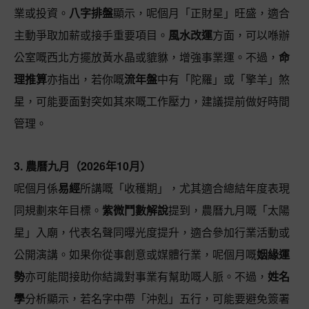
業或投資。
八字排盤
顯示，呢個月「正財星」旺盛，適合
主動爭取加薪或接手重要項目。
風水改運
方面，可以喺辦
公室嘅西北方擺放黃水晶或貔貅，增強事業運。不過，
命
理推算
亦指出，若你嘅
流年盤
中有「陀羅」或「擎羊」煞
星，可能要面對突如其來嘅工作壓力，建議提前做好時間
管理。
3. 農曆九月（2026年10月）
呢個月係
易經
所講嘅「收穫期」，尤其適合總結年度表現
同規劃來年目標。
紫微鬥數解說
提到，農曆九月嘅「太陽
星」入廟，代表名聲同曝光度提升，適合參加行業活動或
公開演講。如果你從事創意或媒體行業，呢個月嘅
姻緣運
勢
亦可能間接助你結識對事業有幫助嘅人脈。不過，
姓名
學
分析顯示，若名字中帶「沖剋」五行，可能要避免簽署