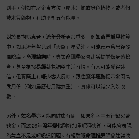
到手，例如在屋企東方位（屬木）擺放綠色植物，或者佩
戴木質飾物，有助平衡五行能量。
對於長期病患者，
流年分析
更加重要！例如
奇門遁甲
推算
中，如果流年盤見到「天醫」星受沖，可能預示舊患復發
風險高。
命理諮詢
時，專業
命理學
家會建議提前做身體檢
查，甚至根據
易經
卦象調整生活習慣。有人可能覺得迷
信，但實際上有唔少客人反映，跟住
流年運勢
提示避開高
危月份（例如農曆七月陰氣重），真係可以減少入院次
數。
另外，
姓名學
亦可能同健康有關！如果名字中五行缺火或
缺金，而2026年
流年變化
剛好加重呢種失衡，可能會表現
為氣血不足或呼吸道問題。有經驗嘅
命理推算
師會建議改