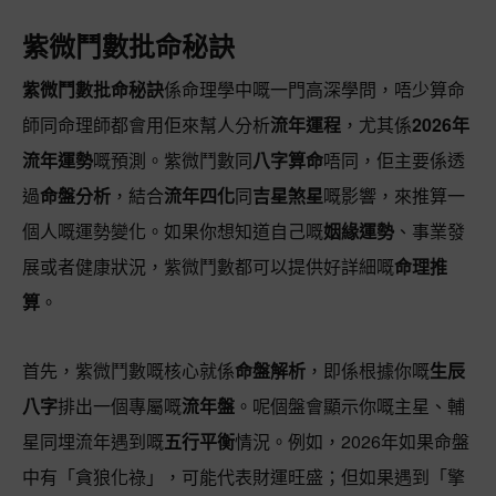
紫微鬥數批命秘訣
紫微鬥數批命秘訣
係命理學中嘅一門高深學問，唔少算命
師同命理師都會用佢來幫人分析
流年運程
，尤其係
2026年
流年運勢
嘅預測。紫微鬥數同
八字算命
唔同，佢主要係透
過
命盤分析
，結合
流年四化
同
吉星煞星
嘅影響，來推算一
個人嘅運勢變化。如果你想知道自己嘅
姻緣運勢
、事業發
展或者健康狀況，紫微鬥數都可以提供好詳細嘅
命理推
算
。
首先，紫微鬥數嘅核心就係
命盤解析
，即係根據你嘅
生辰
八字
排出一個專屬嘅
流年盤
。呢個盤會顯示你嘅主星、輔
星同埋流年遇到嘅
五行平衡
情況。例如，2026年如果命盤
中有「貪狼化祿」，可能代表財運旺盛；但如果遇到「擎