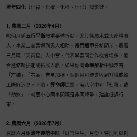
流年四化
（化祿、化權、化科、化忌）嘅影響。
1. 農曆三月（2026年4月）
呢個月係
五行平衡
嘅重要轉折點，尤其係屬木或火命格嘅
人，事業上容易遇到貴人相助。
奇門遁甲
分析顯示，農曆
三月嘅「天芮星」入中宮，代表學習同合作機會增多，適
合進修新技能或拓展人脈。如果你嘅
命盤解析
中顯示有
「左輔」「右弼」吉星加持，呢個月可能會收到升職或轉
工嘅好消息。不過，
算命師
提醒，若八字中有「七殺」或
「劫煞」，就要小心同事間嘅是非同競爭，建議低調行
事。
2. 農曆六月（2026年7月）
農曆六月係
流年運勢
中嘅「財官相生」月份，特別利於創