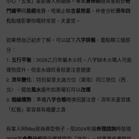
小心「五鬼」星影響人際關係。專業
算命師
通常會結合
奇
門遁甲
同
易經
推算，唔單止睇
吉星煞星
，仲會分析
流年四
化
點樣影響你嘅財帛宮、夫妻宮。
如果想自己初步了解，可以試下
八字排盤
，重點睇三個部
分：
1.
五行平衡
：2026乙巳年屬木火旺，八字缺木火嘅人可能
運勢提升，但金水過旺者就要注意健康
2.
流年變化
：特別留意太歲方位（東南）同三煞位（西
北），擺放
風水
擺件如黑曜石可以
改運
3.
姻緣運勢
：準備
八字合婚
嘅情侶要注意，流年夫妻宮逢
「紅鸞」星容易有婚慶之喜
有客人阿May就係典型例子，佢2024年搵
命理諮詢
時發現
2026年
命盤分析
顯示遷移宮有「祿存」，結果真係應驗咗