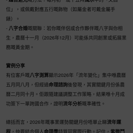
位」，或佩戴對應五行嘅飾物（如屬金者可戴金屬手
錶）。
-
八字合婚
嘅關聯：若你嘅伴侶或合作夥伴嘅八字與你相
生，農曆十一月（2026年12月）可能係共同創業或拓展業
務嘅黃金期。
實例分享
有位客戶嘅
八字測算
顯示2026年「流年變化」集中喺農曆
五月同八月，但經過
命理諮詢
後發現，其實關鍵月份係農
曆二月同十月。佢跟隨建議調整工作策略，結果喺十月成
功簽下一單跨國合作，證明
流年分析
嘅準確性。
總括而言，2026年嘅事業運勢關鍵月份唔單止睇
流年運
程
，仲要結合個人
命理學
特質同實際行動。記住，
紫微鬥