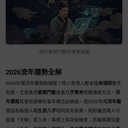
關於紫微鬥數的專業插圖
2026流年運勢全解
2026年嘅流年運勢點樣睇？唔少香港人都會搵
命理師
幫手
批算，尤其係用
紫微鬥數
或者
八字算命
呢類傳統方法。
流
年運程
其實就係睇你當年嘅吉凶禍福，而2026年嘅
流年盤
會因為每個人嘅
生辰八字
唔同而有差異。例如屬虎嘅人可
能逢「天解」星入命，事業上有突破機會；而屬猴嘅就要