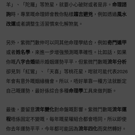
羊」、「陀羅」等煞星，就要小心破財或者是非。
命理諮
詢
時，專業嘅命理師會教你點樣
趨吉避兇
，例如透過
風水
改運
或者調整生活習慣來化解煞氣。
另外，紫微鬥數仲可以同其他命理學結合，例如
奇門遁甲
或者
姓名學
，來進一步增強預測嘅準確性。比如話，如果
你嘅
八字合婚
顯示婚姻運勢平平，但紫微鬥數嘅
流年分析
卻見到「紅鸞」、「天喜」等桃花星，咁就可能代表2026
年會有意外嘅姻緣機會。所以，唔好單靠一種方法就斷定
自己嘅運勢，最好係綜合多種
命理學
工具來做判斷。
最後，要留意
流年變化
對命盤嘅影響。紫微鬥數嘅
流年運
程
唔係固定不變嘅，每年嘅星曜組合都會唔同，所以即使
你去年運勢平平，今年都可能因為
流年四化
而突然轉好。