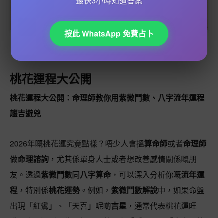
最快3小時知道答案
按此 WhatsApp 免費占卜
關於命理學的專業插圖
桃花運程大公開
桃花運程大公開：命理師教你用紫微鬥數、八字流年運程
趨吉避兇
2026年嘅桃花運究竟點樣？唔少人會搵
算命師
或者
命理師
做
命理諮詢
，尤其係單身人士或者想改善感情關係嘅朋
友。透過
紫微鬥數
同
八字算命
，可以深入分析你嘅
流年運
程
，特別係
桃花運勢
。例如，
紫微鬥數解說
中，如果命盤
出現「紅鸞」、「天喜」呢啲
吉星
，通常代表桃花運旺