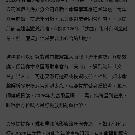
公司派佢去海外分公司升職。
命理學
專家通常建議，每年
立春前做一次
流年分析
，尤其係創業者同管理層，可以提
前部署
趨吉避兇
策略。例如2026年「武曲」化科有利金融
業，但「廉貞」化忌就要小心合約糾紛。
進階啲可以研究
紫微鬥數解說
入面嘅「流年運勢」互動效
應。假設你本命盤嘅財帛宮有「天府」，遇到流年「文
昌」星入駐，可能突然有遺產或投資收益。相反，如果
命
盤解析
發現疾厄宮沖剋太歲，就要提前做身體檢查。風水
師傅成日講，2026年九宮飛星嘅「二黑」病符星到正東，
睡呢個方位嘅人最好擺放銅葫蘆化解。
最後提提你，
姓名學
都係影響流年因素之一。如果個名五
行剋2026年歲君，可能全年做事多阻滯。有啲
命理推算
會