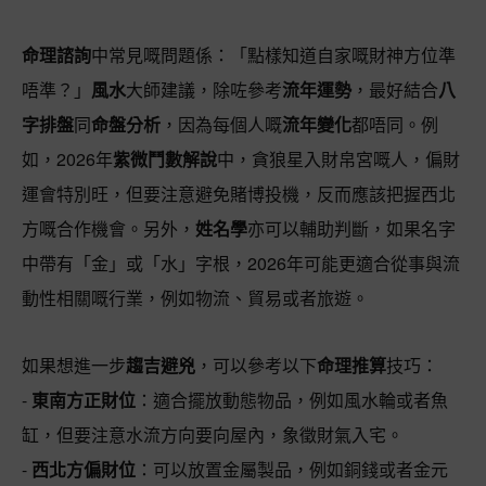
命理諮詢
中常見嘅問題係：「點樣知道自家嘅財神方位準
唔準？」
風水
大師建議，除咗參考
流年運勢
，最好結合
八
字排盤
同
命盤分析
，因為每個人嘅
流年變化
都唔同。例
如，2026年
紫微鬥數解說
中，貪狼星入財帛宮嘅人，偏財
運會特別旺，但要注意避免賭博投機，反而應該把握西北
方嘅合作機會。另外，
姓名學
亦可以輔助判斷，如果名字
中帶有「金」或「水」字根，2026年可能更適合從事與流
動性相關嘅行業，例如物流、貿易或者旅遊。
如果想進一步
趨吉避兇
，可以參考以下
命理推算
技巧：
-
東南方正財位
：適合擺放動態物品，例如風水輪或者魚
缸，但要注意水流方向要向屋內，象徵財氣入宅。
-
西北方偏財位
：可以放置金屬製品，例如銅錢或者金元