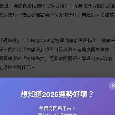
嚟越普遍，無論係婚姻輔導定伴侶諮商，專業嘅感情顧問都
實用技巧，結合心理諮商同情感輔導嘅專業建議，增加成
講道理」，但Regrowth感情顧問專家團隊指出，情緒
靜，例如用「抽離法」想像自己以第三者角度觀察事件，
嘅爭執源於「情緒失控」而非實際問題，學識用IFS治療
能理性面對伴侶。
想知道2026運勢好壞？
最大難關。兩性關係顧問建議用「小承諾累積法」：例如
然送貴重禮物），反而顯得心虛。曾有個案透過婚姻諮詢
免費奇門遁甲占卜
係明顯改善。