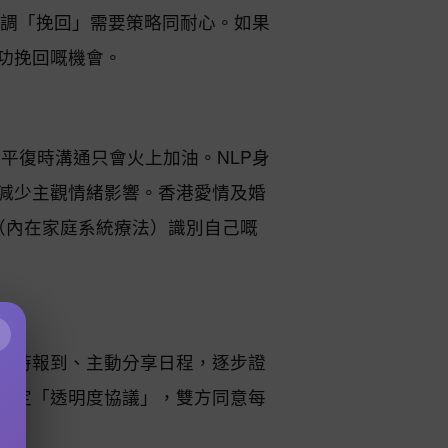
強調「挽回」需要策略同耐心。如果
功挽回嘅機會。
未平復時溝通只會火上加油。NLP身
減少主觀情緒影響。香港愛情及婚
（內在家庭系統療法）識別自己嘅
×
準時報到、主動分享日程，逐步證
制定「透明度協議」，雙方同意每