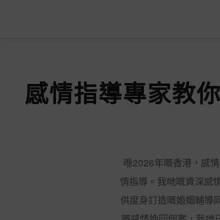
感情指導專家教你
喺2026年嘅香港，
情指導。我哋嘅資深感情
供度身訂造嘅婚姻輔導
嘅感情挽回個案，我哋已