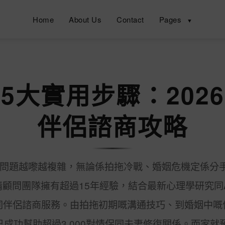
Home
About Us
Contact
Pages
▼
5大實用步驟：202
伴侶諮商攻略
感情問題越嚟越複雜，無論係拍拖冷戰、婚姻危機定係分
顧問團隊擁有超過15年經驗，結合最新心理學研究同
同伴侶諮商服務。由拍拖初期嘅溝通技巧、到婚姻中嘅
成功幫助超過3,000對情侶同夫妻修復關係。而家就