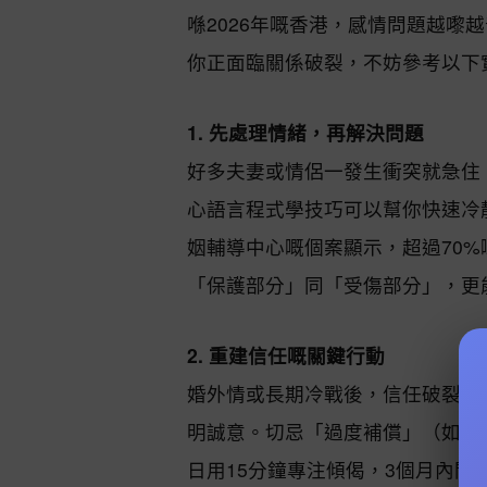
喺2026年嘅香港，感情問題越
你正面臨關係破裂，不妨參考以下
1. 先處理情緒，再解決問題
好多夫妻或情侶一發生衝突就急住「
心語言程式學技巧可以幫你快速冷
姻輔導中心嘅個案顯示，超過70%
「保護部分」同「受傷部分」，更
2. 重建信任嘅關鍵行動
婚外情或長期冷戰後，信任破裂係
明誠意。切忌「過度補償」（如突
日用15分鐘專注傾偈，3個月內關