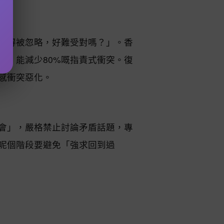
覺得被忽略，好難受對嗎？」。香
」）能減少80%嘅指責式衝突。復
感衝突惡化。
會」，嚴格禁止討論矛盾話題，專
呢個階段要避免「強求回到過