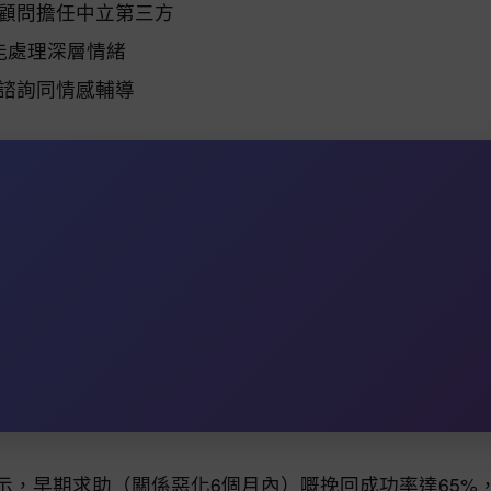
情顧問擔任中立第三方
療能處理深層情緒
理諮詢同情感輔導
，早期求助（關係惡化6個月內）嘅挽回成功率達65%，