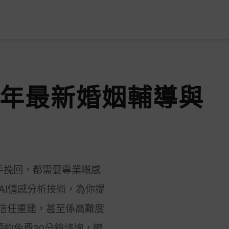
6年最新婚姻輔導與
手挽回，都需要專業嘅感
AI情感分析技術，為你提
信任重建，甚至係高難度
預約免費30分鐘諮詢，瞭