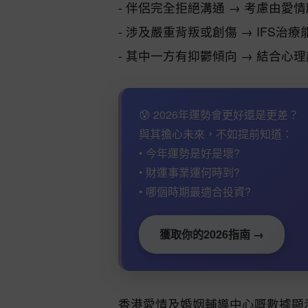
- 伴侶完全拒絕溝通 → 考慮由愛
- 涉及嚴重背叛或創傷 → IFS治
- 其中一方有抑鬱傾向 → 結合心
😰 2026年運勢會更好還是更差？
與其擔心未來，不如提前知道：
• 今年運勢是好是壞?
• 財運事業運何時到?
• 哪個時期最適合投資?
獲取你的2026指南 →
香港愛情及婚姻輔導中心嘅數據顯示