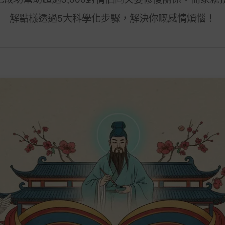
解點樣透過5大科學化步驟，解決你嘅感情煩惱！