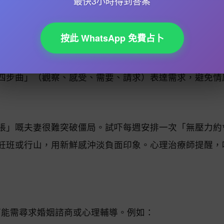
最快3小時得到答案
按此 WhatsApp 免費占卜
伴侶抱怨「你成日唔理我」時，與其辯解，不如回應「你
用「我訊息」（例如「我感到擔心」代替「你點解又遲到
四步曲」（觀察、感受、需要、請求）表達需求，避免情
賬」嘅夫妻很難突破僵局。試吓每週安排一次「無壓力約
飪班或行山，用新鮮感沖淡負面印象。心理治療師提醒，
可能需尋求婚姻諮商或心理輔導。例如：