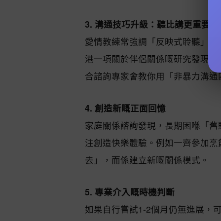
3. 溝通技巧升級：聽比講更重要
愛情教練常強調「反映式聆聽」：
港一項關於伴侶關係嘅研究發現，
合諮詢專家會教你用「非暴力溝通
4. 創造新嘅正面回憶
家庭關係諮詢發現，長期困喺「舊
注創造快樂體驗。例如一齊參加烹
去」，而係建立新嘅關係模式。
5. 專業介入嘅時機判斷
如果自行嘗試1-2個月仍無進展，