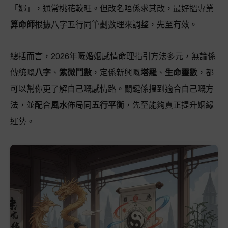
「娜」，通常桃花較旺。但改名唔係求其改，最好搵專業
算命師
根據八字五行同筆劃數理來調整，先至有效。
總括而言，2026年嘅婚姻感情命理指引方法多元，無論係
傳統嘅
八字
、
紫微鬥數
，定係新興嘅
塔羅
、
生命靈數
，都
可以幫你更了解自己嘅感情路。關鍵係搵到適合自己嘅方
法，並配合
風水
佈局同
五行平衡
，先至能夠真正提升姻緣
運勢。