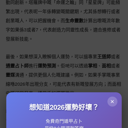
動同創新。塔羅牌中嘅「命運之輪」同「星星牌」可能頻
繁出現，代表呢一年係轉變嘅關鍵期，尤其係想轉行或者
創業嘅人，可以把握機會。而
生命靈數
計算出嚟嘅流年數
字如果係3或者7，代表創造力同靈性成長，適合進修或者
發展新技能。
最後，如果想深入瞭解個人運勢，可以搵專業
王道師
或者
通靈占卜師
進行
運勢預測
。佢哋可以透過
掌相
、
面相
或者
靈媒
溝通，提供更個人化嘅建議。例如，如果手掌嘅事業
線喺2026年出現分支，可能代表有新嘅發展方向；而面相
中嘅印堂發亮，通常係好運嘅徵兆。
×
想知道2026運勢好壞？
總括嚟講，2026年嘅流年運勢需要結合多種
命理諮詢
方法
去分析，無論係
八字
、
紫微鬥數
定係
風水
，都可以幫你更
免費奇門遁甲占卜