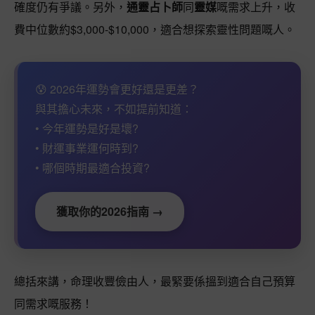
確度仍有爭議。另外，
通靈占卜師
同
靈媒
嘅需求上升，收
費中位數約$3,000-$10,000，適合想探索靈性問題嘅人。
😰 2026年運勢會更好還是更差？
與其擔心未來，不如提前知道：
• 今年運勢是好是壞?
• 財運事業運何時到?
• 哪個時期最適合投資?
獲取你的2026指南 →
總括來講，命理收豐儉由人，最緊要係搵到適合自己預算
同需求嘅服務！