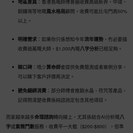
地區差異
：香港島嘅師傅普遍收費高過新界，中環、
銅鑼灣等地嘅
風水格局
顧問，收費可能比屯門高50%
以上。
明確需求
：如果你只係想知今年
流年運勢
，冇必要搵
收費過萬嘅大師，$1,000內嘅
八字分析
已經足夠。
睇口碑
：唔少
算命師
會提供免費簡測或者案例分享，
可以睇下客戶評價再決定。
避免綑綁消費
：部分師傅會推銷水晶、符咒等產品，
記得問清楚收費係純諮詢定包含其他項目。
而家越來越多
命理諮詢
轉向線上，尤其係結合AI分析嘅
八
字
或
紫微鬥數
服務，收費平一大截（$200-$800），但準