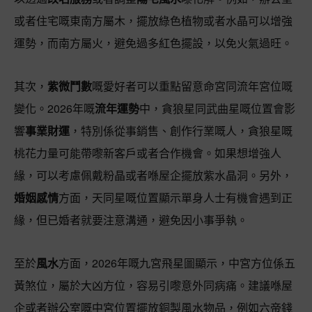
或者住宅嘅東南方屬木，擺放綠色植物或者水晶可以增強
運勢，而南方屬火，避免過多紅色擺設，以免火氣過旺。
其次，
紫微鬥數
嘅愛好者可以重點留意命宮同流年宮位嘅
變化。2026年嘅
流年運勢
中，貪狼星同武曲星嘅位置會影
響
事業財運
，特別係從事銷售、創作行業嘅人，貪狼星嘅
桃花力量可能帶嚟新客戶或者合作機會。如果想增強人
緣，可以考慮佩戴粉晶或者喺屋企擺放紫水晶洞。另外，
婚姻感情
方面，天同星嘅位置顯示單身人士有機會遇到正
緣，但已婚者就要注意溝通，避免因小事爭執。
至於
風水
方面，2026年嘅九宮飛星圖顯示，中宮方位係五
黃煞位，屬於大凶方位，容易引嚟意外同病痛。建議喺屋
企或者辦公室嘅中宮位置擺放銅製風水物品，例如六帝錢