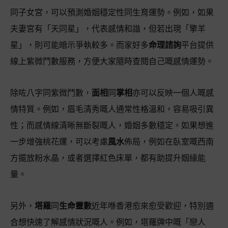
同子女宮，可以預測婚姻穩定性同生育運勢。例如，如果
夫妻宮有「天同星」，代表感情和諧，但若出現「擎羊
星」，則可能暗示爭執較多。而家好多
命理諮詢
平台提供
線上紫微鬥數服務，方便大家隨時查閱自己嘅感情運勢。
除咗八字同紫微鬥數，
面相
同
掌相
亦可以反映一個人嘅感
情特質。例如，眉毛清秀嘅人通常性格溫和，容易吸引異
性；而感情線清晰無斷裂嘅人，婚姻多數穩定。如果想進
一步增強桃花運，可以考慮
風水
佈局，例如在臥室嘅西南
方擺放粉水晶，或者選擇紅色床單，都有助提升姻緣能
量。
另外，
塔羅
同
生命靈數
近年喺香港愈來愈受歡迎，特別適
合想快速了解感情狀況嘅人。例如，塔羅牌中嘅「戀人