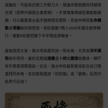
或皺紋，可能係近期工作壓力大，建議多敷面膜保持額頭
光滑（相學中額頭主事業運）。手掌嘅事業線若果斷斷續
續，可以戴隻黃水晶手鏈嚟穩定運勢。而家仲興用
生命靈
數
或
塔羅
做快速預測，例如靈數7嘅人2026年適合進修轉
行，靈數8就要把握下半年嘅投資機會。
最後提提大家，風水唔係擺完就一勞永逸，尤其係
流年運
勢
每年唔同。最好定期搵
通靈占卜師
或
靈媒
做覆檢，睇吓
有冇需要調整擺設。記住，風水佈局最緊要係配合自己嘅
五行
同命格，盲目跟風擺放「招財貓」或「貔貅」反而可
能弄巧反拙！