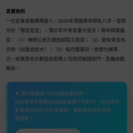
真實案例
一位從事金融業嘅客人，2026年頭搵算命師批八字，發現
月柱「傷官見官」，預示年中會有重大是非。算命師建議
佢：（1）喺辦公桌左邊放銅製文昌塔；（2）避免穿金色
衣物（加強金剋木）；（3）每月農曆初一食齋化解業
力。結果原本計劃投訴佢嘅上司突然被調部門，危機自動
解除。
🌟 為什麼超過1000位網友都說準？
這位香港玄學家從討論區累積千則好評，現在提供
更專業的8000字命書服務。重點是有退款保證，
零風險！