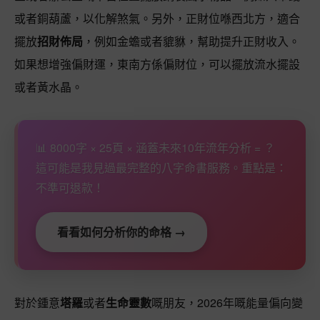
或者銅葫蘆，以化解煞氣。另外，正財位喺西北方，適合
擺放
招財佈局
，例如金蟾或者貔貅，幫助提升正財收入。
如果想增強偏財運，東南方係偏財位，可以擺放流水擺設
或者黃水晶。
📊 8000字 × 25頁 × 涵蓋未來10年流年分析 = ？
這可能是我見過最完整的八字命書服務。重點是：
不準可退款！
看看如何分析你的命格 →
對於鍾意
塔羅
或者
生命靈數
嘅朋友，2026年嘅能量偏向變