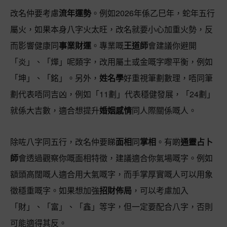
改名仲要考慮
流年運勢
。例如2026年係乙巳年，蛇年五行
屬火，如果本身八字火太旺，改名就要小心加重火勢，反
而影響健康同
事業財運
。專業嘅
王道師
會建議你避開
「炎」、「燁」呢類字，改用屬土或金嘅字嚟平衡，例如
「坤」、「銘」。另外，
姓名學
好重視筆劃數理，唔同筆
劃代表唔同吉凶，例如「11劃」代表穩健發展，「24劃」
就係大吉數，適合想提升
婚姻感情
同人際關係嘅人。
除咗八字同五行，改名仲要睇
面相
同
掌相
。有啲
通靈占卜
師
會透過觀察你嘅面相特徵，建議適合你氣場嘅字。例如
額頭高闊嘅人適合用大氣嘅字，而手掌厚實嘅人可以用象
徵穩重嘅字。如果想加強
招財佈局
，可以考慮加入
「財」、「富」、「鑫」等字，但一定要配合八字，否則
可能適得其反。