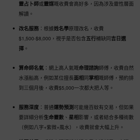
靈占卜師
或
靈媒
嘅收費會高好多，因為涉及靈性層面
解讀。
改名服務
：根據
姓名學
原理改名，收費
$1,500-$8,000，視乎是否包含
五行
補缺同
吉日選
擇
。
算命師名氣
：網上高人氣嘅
命理諮詢
師傅，收費自然
水漲船高，例如某位擅長
面相
同
掌相
嘅師傅，預約排
到三個月後，收費$5,000一次都大把人等。
服務深度
：普通
運勢預測
可能幾百蚊有交易，但如果
要詳細分析
生命靈數
、
星相
影響，或者結合多種術數
（例如八字+紫微+風水），收費就會大幅上升。