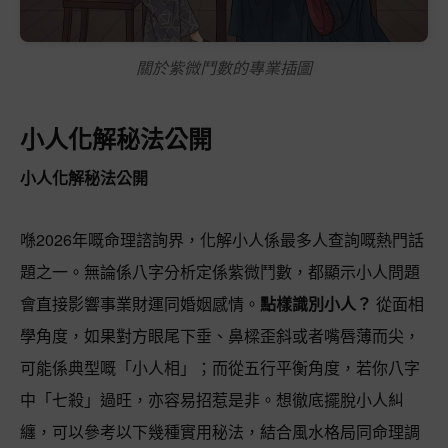
關於紫微鬥數的專業插圖
小人化解秘法公開
小人化解秘法公開
喺2026年嘅命理諮詢界，化解小人係最多人查詢嘅熱門話
題之一。無論係八字分析定係紫微鬥數，都顯示小人問題
會直接影響事業財運同婚姻感情。
點樣識別小人？
從面相
學角度，如果對方眼尾下垂、鼻樑歪斜或者嘴唇薄而尖，
可能係典型嘅「小人相」；而從五行平衡角度，若你八字
中「七殺」過旺，亦容易招惹是非。想徹底擺脫小人糾
纏，可以參考以下幾種實用秘法，結合風水格局同命理調