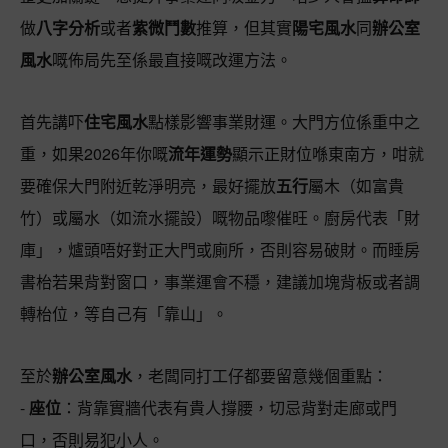
做
八字分析
或者
紫微鬥數
推算，但其實
陽宅風水
同
辦公室
風水
嘅佈局先至係最直接嘅改運方法。
首先講吓
住宅風水
點樣影響事業財運。大門方位係重中之
重，如果2026年你嘅
流年運勢
顯示正財位喺東南方，咁就
要確保大門附近乾淨明亮，最好擺放
五行
屬木（如富貴
竹）或屬水（如流水擺設）嘅物品嚟催旺。廚房代表「財
庫」，爐頭唔好對正大門或廁所，否則容易破財。而睡房
書枱若果背對窗口，事業運會不穩，建議加塊背板或者調
轉枱位，等自己有「靠山」。
至於
辦公室風水
，老闆同打工仔都要留意幾個重點：
-
座位
：背靠實牆代表有貴人撐腰，切忌背對走廊或門
口，否則易犯小人。