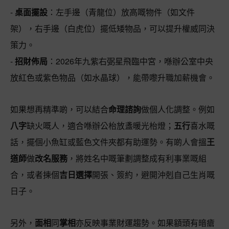
-
桌面擺設
：左手邊（青龍位）放高嘅物件（如文件
架），右手邊（白虎位）擺低矮物品，可以提升權威同決
策力。
-
招財佈局
：2026年九紫右弼星飛臨中宮，喺辦公室中央
放紅色或紫色物品（如水晶球），能帶嚟升職加薪機會。
如果想再精準啲，可以結合
命理諮詢
做個人化調整。例如
八字
缺火嘅人，適合喺辦公枱放盞暖光枱燈；
五行
喜水嘅
話，擺個小魚缸或藍色文件夾都有助運勢。有啲人會搵
王
道師
做
改名服務
，將姓名中嘅筆劃調整成有利事業嘅組
合，或者揀個
吉日選擇
開張、簽約，避開沖剋自己生肖嘅
日子。
另外，
面相
同
掌相
亦反映事業財運趨勢。如果額頭有暗瘡