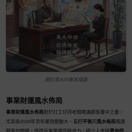
關於風水的專業插圖
事業財運風水佈局
事業財運風水佈局
對於打工仔同老闆嚟講都係重中之重，
尤其係2026年流年運勢變動大，
五行平衡
同
風水格局
嘅調
整更加關鍵。想提升事業運同吸金力，唔少人會搵
算命師