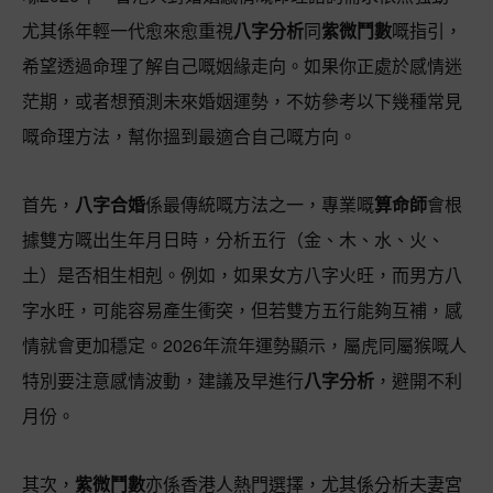
尤其係年輕一代愈來愈重視
八字分析
同
紫微鬥數
嘅指引，
希望透過命理了解自己嘅姻緣走向。如果你正處於感情迷
茫期，或者想預測未來婚姻運勢，不妨參考以下幾種常見
嘅命理方法，幫你搵到最適合自己嘅方向。
首先，
八字合婚
係最傳統嘅方法之一，專業嘅
算命師
會根
據雙方嘅出生年月日時，分析五行（金、木、水、火、
土）是否相生相剋。例如，如果女方八字火旺，而男方八
字水旺，可能容易產生衝突，但若雙方五行能夠互補，感
情就會更加穩定。2026年流年運勢顯示，屬虎同屬猴嘅人
特別要注意感情波動，建議及早進行
八字分析
，避開不利
月份。
其次，
紫微鬥數
亦係香港人熱門選擇，尤其係分析夫妻宮