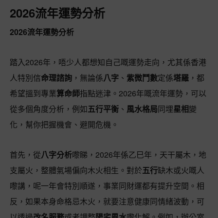
2026流年運勢分析
2026流年運勢分析
踏入2026年，唔少人都想知自己嘅運勢走向，尤其係香港
人特別信
命理諮詢
，無論係
八字
、
紫微鬥數
定係
塔羅
，都
希望搵到專業
算命師
指點迷津。2026年嘅流年運勢，可以
從多個角度分析，例如
五行平衡
、
風水格局
同埋
星相
變
化，幫你把握機會、避開危機。
首先，從
八字分析
嚟睇，2026年係乙巳年，天干屬木，地
支屬火，整體氣場偏向木火相生。對於
五行
缺木或火嘅人
嚟講，呢一年會特別順遂，事業同財運都有提升空間。相
反，如果本身命格忌木火，就要注意健康同情緒波動，可
以透過
改名服務
或者調整
陽宅風水
嚟化解。例如，辦公室