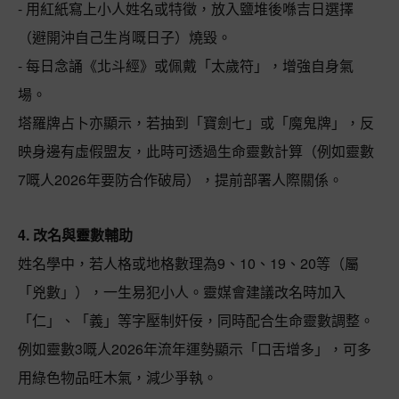
- 用紅紙寫上小人姓名或特徵，放入鹽堆後喺吉日選擇
（避開沖自己生肖嘅日子）燒毀。
- 每日念誦《北斗經》或佩戴「太歲符」，增強自身氣
場。
塔羅牌占卜亦顯示，若抽到「寶劍七」或「魔鬼牌」，反
映身邊有虛假盟友，此時可透過生命靈數計算（例如靈數
7嘅人2026年要防合作破局），提前部署人際關係。
4. 改名與靈數輔助
姓名學中，若人格或地格數理為9、10、19、20等（屬
「兇數」），一生易犯小人。靈媒會建議改名時加入
「仁」、「義」等字壓制奸佞，同時配合生命靈數調整。
例如靈數3嘅人2026年流年運勢顯示「口舌增多」，可多
用綠色物品旺木氣，減少爭執。