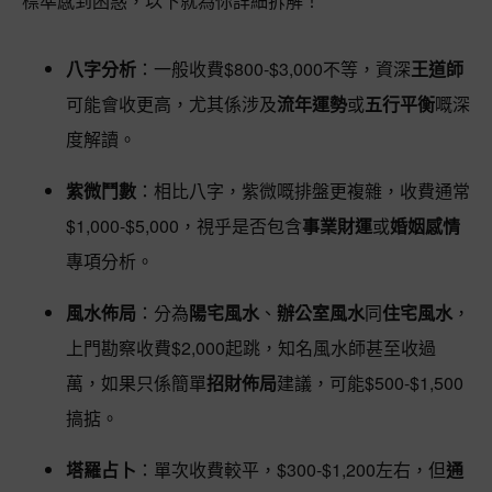
標準感到困惑，以下就為你詳細拆解！
八字分析
：一般收費$800-$3,000不等，資深
王道師
可能會收更高，尤其係涉及
流年運勢
或
五行平衡
嘅深
度解讀。
紫微鬥數
：相比八字，紫微嘅排盤更複雜，收費通常
$1,000-$5,000，視乎是否包含
事業財運
或
婚姻感情
專項分析。
風水佈局
：分為
陽宅風水
、
辦公室風水
同
住宅風水
，
上門勘察收費$2,000起跳，知名風水師甚至收過
萬，如果只係簡單
招財佈局
建議，可能$500-$1,500
搞掂。
塔羅占卜
：單次收費較平，$300-$1,200左右，但
通