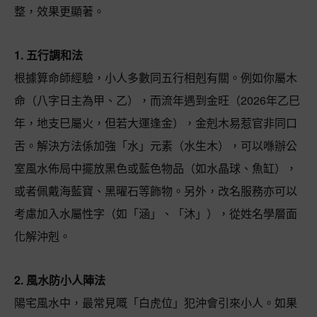
整，效果更顯著。
1. 五行調和法
根據算命師經驗，小人多數同五行相剋有關。例如你屬木
命（八字日主為甲、乙），而流年遇到金旺（2026年乙巳
年，地支巳屬火，但若大運逢金），金剋木易惹官非同口
舌。解決方法係加強「水」元素（水生木），可以喺辦公
室風水佈局中擺放黑色或藍色物品（如水晶球、魚缸），
或者佩戴海藍寶、黑曜石等飾物。另外，改名服務亦可以
考慮加入水屬性字（如「涵」、「沐」），從姓名學層面
化解沖剋。
2. 風水防小人陣法
陽宅風水中，最常見嘅「白虎位」犯沖會引來小人。如果