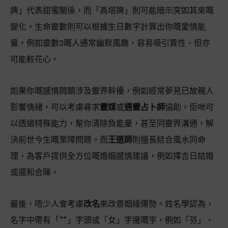
牌」代表甜蜜關係，而「高塔牌」則可能暗示突如其來嘅
變化。生命靈數則可以根據生日數字計算出你嘅愛情能
量，例如靈數3嘅人通常幽默風趣，容易吸引異性，但亦
可能較花心。
如果你嘅感情問題涉及靈界幹擾，例如經常夢見已故親人
影響情緒，可以考慮尋求
靈媒
或
通靈占卜師
協助。佢哋可
以透過特殊能力，幫你清除負能量，甚至同靈界溝通，解
決前世今生嘅業障問題。而
王道師
則擅長結合風水同命
理，為客戶提供全方位嘅婚姻感情建議，例如擇吉日結婚
或擺和合陣。
最後，唔少人會考慮
改名
來改善姻緣運勢。姓名學認為，
名字中帶有「艹」字頭或「女」字邊嘅字，例如「芬」、