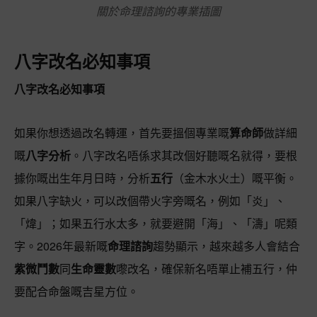
關於命理諮詢的專業插圖
八字改名必知事項
八字改名必知事項
如果你想透過改名轉運，首先要搵個專業嘅
算命師
做詳細
嘅
八字分析
。八字改名唔係求其改個好聽嘅名就得，要根
據你嘅出生年月日時，分析
五行
（金木水火土）嘅平衡。
如果八字缺火，可以改個帶火字旁嘅名，例如「炎」、
「煒」；如果五行水太多，就要避開「海」、「濤」呢類
字。2026年最新嘅
命理諮詢
趨勢顯示，越來越多人會結合
紫微鬥數
同
生命靈數
嚟改名，確保新名唔單止補五行，仲
要配合命盤嘅吉星方位。