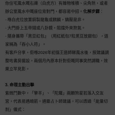
你住宅風水嘅右邊（白虎方）有雜物堆積、尖角煞，或者
辦公室風水中嘅座位背對門，都容易中招。
化解步驟
：
- 喺白虎位放置銅製龍龜或麒麟，鎮壓是非。
- 大門掛上五帝錢或八卦鏡，阻擋外來煞氣。
- 隨身攜帶「黑豆紅包」（用紅紙包7粒黑豆放銀包），道
家稱為「吞小人符」。
有客戶分享，佢喺2026年初搵王道師睇風水後，按建議調
整咗書房擺設，兩個月內原本針對佢嘅同事突然調職，效
果立竿見影。
3. 命理主動出擊
紫微鬥數中，「擎羊」、「陀羅」兩顆煞星若落入交友
宮，代表易遇暗箭。通靈占卜師建議，可以透過「能量切
割」儀式：