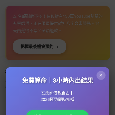
⚠️ 名額剩餘不多！這位擁有130萬YouTube點擊的
玄學師傅，正在限量提供詳批八字命書服務。14
天內覺得不準？全額退款。
把握最後機會預約 →
我們保留隨時修改、暫停或終止部分或全部服務的權利，
×
免費算命｜3小時內出結果
並會盡可能提前通知使用者。在技術維護或不可抗力的情
況下，服務可能會暫時中斷，我們會盡快恢復正常運作。
玄燊師傅親自占卜
2026運勢即時知道
四、智慧財產權的保護